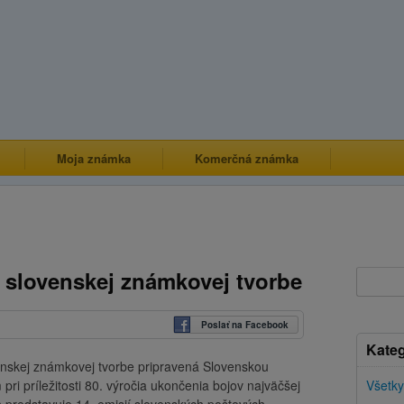
Moja známka
Komerčná známka
v slovenskej známkovej tvorbe
Poslať na Facebook
Kateg
venskej známkovej tvorbe pripravená Slovenskou
ri príležitosti 80. výročia ukončenia bojov najväčšej
Všetky