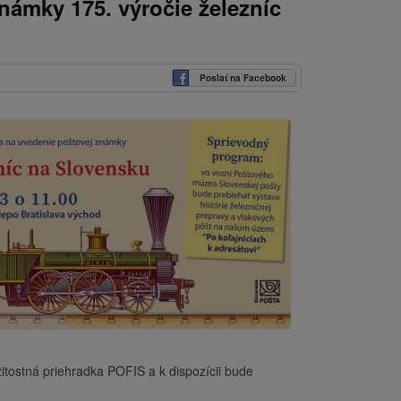
námky 175. výročie železníc
Poslať na Facebook
žitostná priehradka POFIS a k dispozícii bude