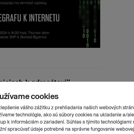
niciach k adresátovi"
23
Poslať na Facebook