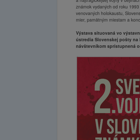
a najtragickejšej vojny v dejiná
známok vydaných od roku 1993 a
venovaných holokaustu, Sloven
mier, pamätným miestam a konc
Výstava situovaná vo výstav
ústredia Slovenskej pošty na 
návštevníkom sprístupnená od 