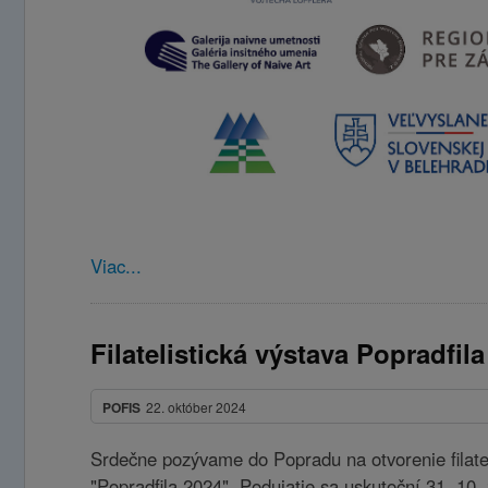
Viac...
Filatelistická výstava Popradfil
POFIS
22. október 2024
Srdečne pozývame do Popradu na otvorenie filatel
"Popradfila 2024". Podujatie sa uskutoční 31. 10.