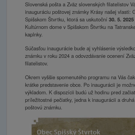
Slovenská pošta a Zväz slovenských filatelistov V
inauguráciu poštovej známky Krásy našej vlasti: 
Spišskom Štvrtku, ktorá sa uskutoční
30. 5. 2025
Kultúrnom dome v Spišskom Štvrtku na Tatranskej u
kaplnky.
Súčasťou inaugurácie bude aj vyhlásenie výsledko
známku v roku 2024 a odovzdávanie ocenení Zvä
filatelistov.
Okrem vyššie spomenutého programu na Vás čaká
krátke predstavenie obce. Po inaugurácii je možn
výkladom. K dispozícii budú už hodinu pred začia
príležitostné pečiatky, jedna k inaugurácii a druhá
poštovú známku.