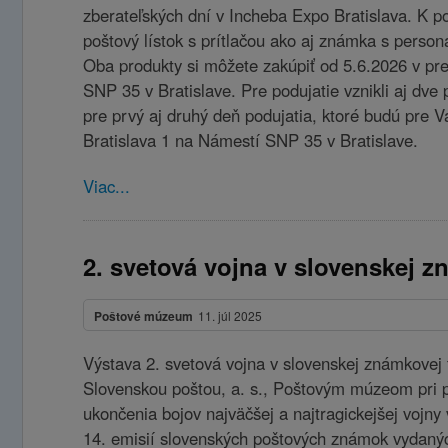
zberateľských dní v Incheba Expo Bratislava. K po
poštový lístok s prítlačou ako aj známka s pers
Oba produkty si môžete zakúpiť od 5.6.2026 v pre
SNP 35 v Bratislave. Pre podujatie vznikli aj dve p
pre prvý aj druhý deň podujatia, ktoré budú pre Vá
Bratislava 1 na Námestí SNP 35 v Bratislave.
Viac...
2. svetová vojna v slovenskej z
Poštové múzeum
11. júl 2025
Výstava 2. svetová vojna v slovenskej známkovej 
Slovenskou poštou, a. s., Poštovým múzeom pri prí
ukončenia bojov najväčšej a najtragickejšej vojny
14. emisií slovenských poštových známok vydaný