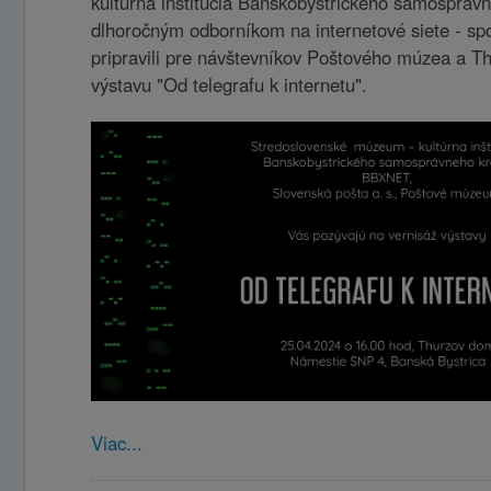
kultúrna inštitúcia Banskobystrického samosprávn
dlhoročným odborníkom na internetové siete - 
pripravili pre návštevníkov Poštového múzea a 
výstavu "Od telegrafu k internetu".
Viac...