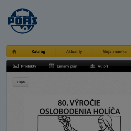
Katalóg
Aktuality
Moja známka
Produkty
Emisný plán
Autori
Lupa