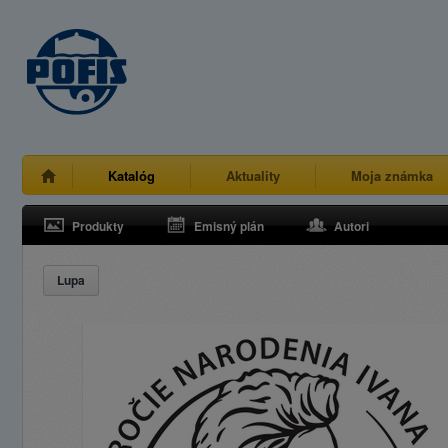
Katalóg
Aktuality
Moja známka
Produkty
Emisný plán
Autori
Lupa