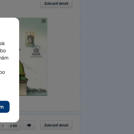
Zobraziť detail
Zobraziť detail
a
z
60