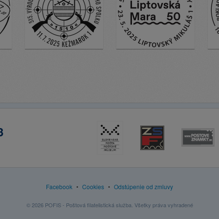
3
Facebook
•
Cookies
•
Odstúpenie od zmluvy
© 2026 POFIS - Poštová filatelistická služba. Všetky práva vyhradené