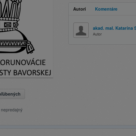
Autori
Komentáre
akad. mal. Katarína 
Autor
obľúbených
e nepredajný