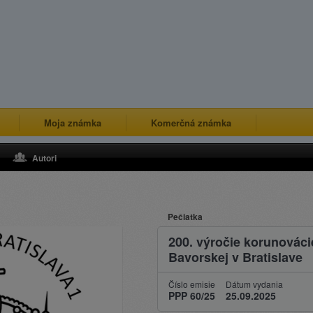
Moja známka
Komerčná známka
Autori
Pečiatka
200. výročie korunováci
Bavorskej v Bratislave
Číslo emisie
Dátum vydania
PPP 60/25
25.09.2025