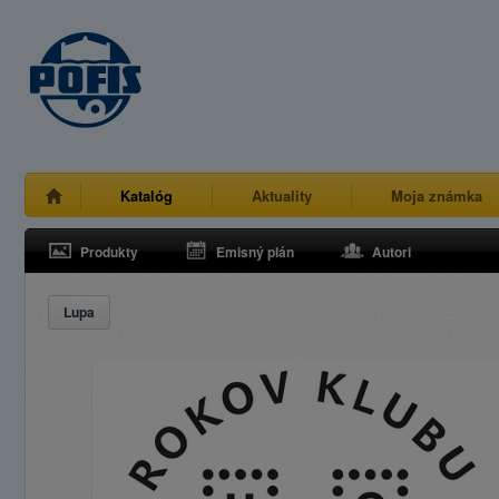
Katalóg
Aktuality
Moja známka
Produkty
Emisný plán
Autori
Lupa