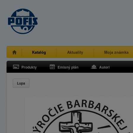
Katalóg
Aktuality
Moja známka
Produkty
Emisný plán
Autori
Lupa