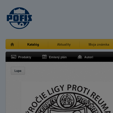
Katalóg
Aktuality
Moja známka
Produkty
Emisný plán
Autori
Lupa