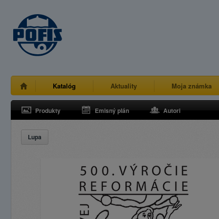
Katalóg
Aktuality
Moja známka
Produkty
Emisný plán
Autori
Lupa