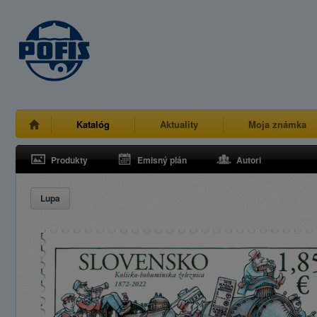
Katalóg
Aktuality
Moja známka
Produkty
Emisný plán
Autori
Lupa