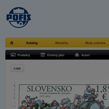
Katalóg
Aktuality
Moja známka
Produkty
Emisný plán
Autori
Lupa