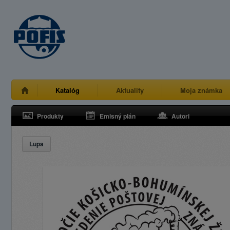
Katalóg
Aktuality
Moja známka
Produkty
Emisný plán
Autori
Lupa