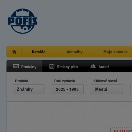
Katalóg
Aktuality
Moja známka
Produkty
Emisný plán
Autori
Produkt
Rok vydania
Kľúčové slová
Známky
2025 - 1993
Mestá