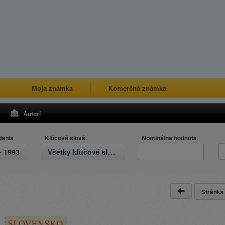
Moja známka
Komerčná známka
Autori
dania
Kľúčové slová
Nominálna hodnota
- 1993
Všetky kľúčové slová
Stránk