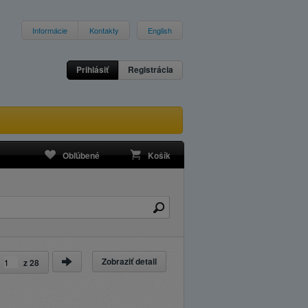
Informácie
Kontakty
English
Prihlásiť
Registrácia
Obľúbené
Košík
Zobraziť detail
a
z
28