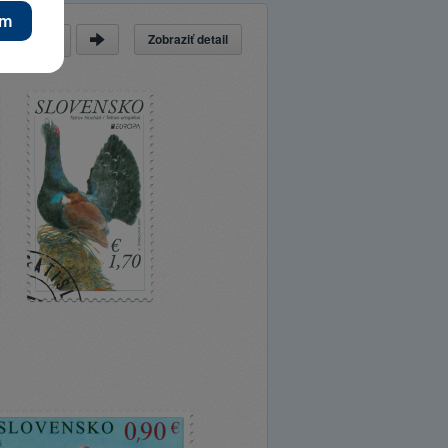
Zobraziť detail
a
z
14