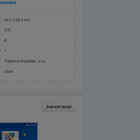
mentáre
44,1 x 26,5 mm
UTL
8
1
Tiskárna Hradištko, s.r.o.
Ofset
Zobraziť detail