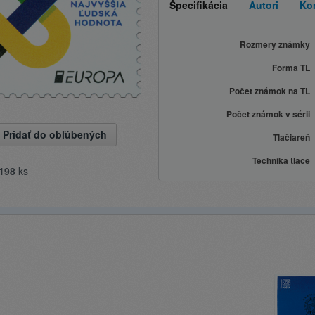
Špecifikácia
Autori
Ko
Rozmery známky
Forma TL
Počet známok na TL
Počet známok v sérii
Pridať do obľúbených
Tlačiareň
Technika tlače
198
ks