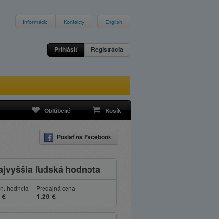
Informácie
Kontakty
English
Prihlásiť
Registrácia
Obľúbené
Košík
Poslať na Facebook
jvyššia ľudská hodnota
n. hodnota
Predajná cena
 €
1.29 €