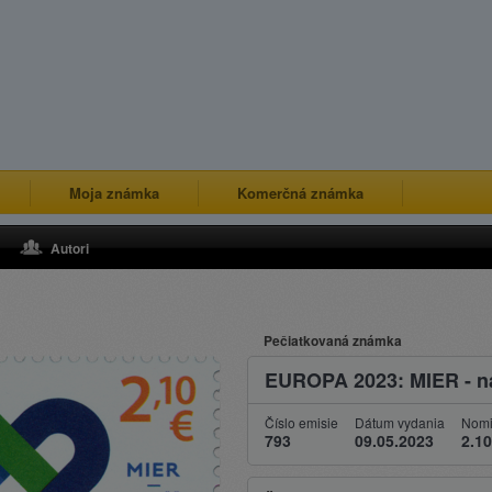
Moja známka
Komerčná známka
Autori
Pečiatkovaná známka
EUROPA 2023: MIER - na
Číslo emisie
Dátum vydania
Nomi
793
09.05.2023
2.10