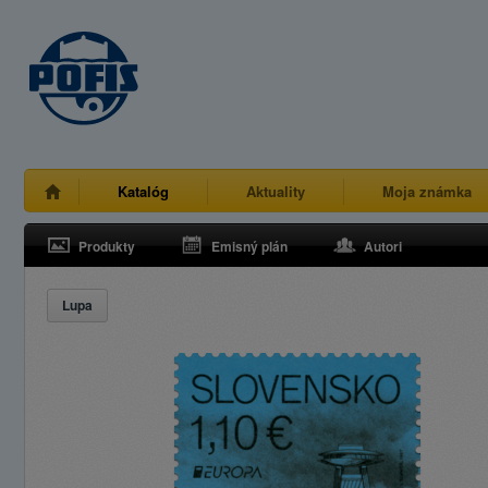
Katalóg
Aktuality
Moja známka
Produkty
Emisný plán
Autori
Lupa