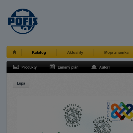
Katalóg
Aktuality
Moja známka
Produkty
Emisný plán
Autori
Lupa