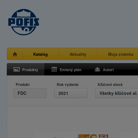
Katalóg
Aktuality
Moja známka
Produkty
Emisný plán
Autori
Produkt
Rok vydania
Kľúčové slová
FDC
2021
Všetky 