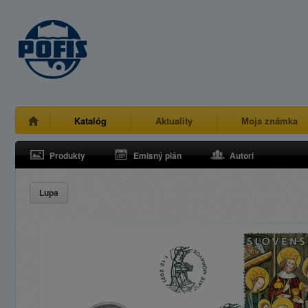
Katalóg
Aktuality
Moja známka
Produkty
Emisný plán
Autori
Lupa