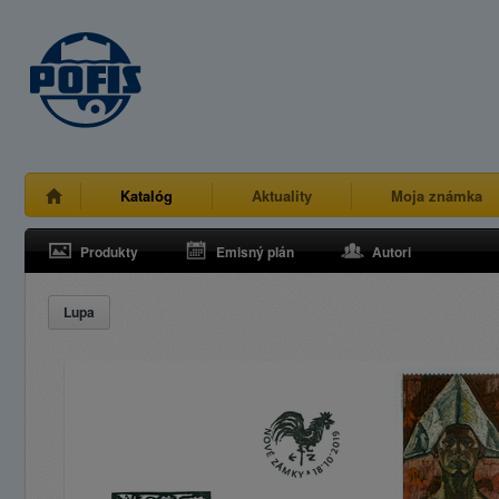
Katalóg
Aktuality
Moja známka
Produkty
Emisný plán
Autori
Lupa