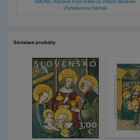
UMENIE: Klaňanie troch kráľov zo Zlatých Moraviec
(Pečiatkovaný hárček)
Súvisiace produkty