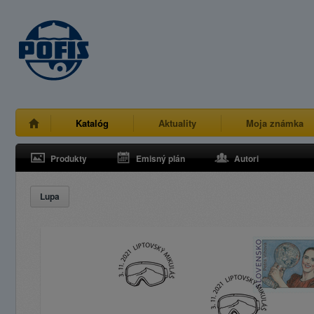
Katalóg
Aktuality
Moja známka
Produkty
Emisný plán
Autori
Lupa