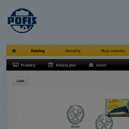
Katalóg
Aktuality
Moja známka
Produkty
Emisný plán
Autori
Lupa