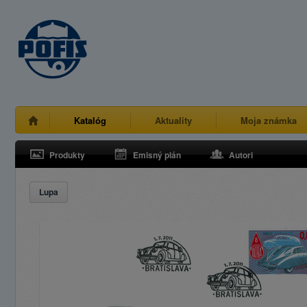
Katalóg
Aktuality
Moja známka
Produkty
Emisný plán
Autori
Lupa