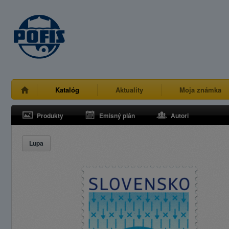
Katalóg
Aktuality
Moja známka
Produkty
Emisný plán
Autori
Lupa