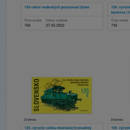
150 rokov vedeckých pozorovaní Zeme
150. výroč
baníctva (1
Číslo emisie
Dátum vydania
Číslo emisie
766
27.05.2022
745
Známka
Známka
125. výročie vzniku mestskej hromadnej
100. výroč