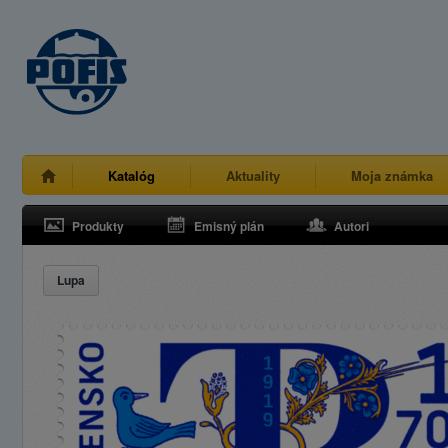
Katalóg
Aktuality
Moja známka
Produkty
Emisný plán
Autori
Lupa