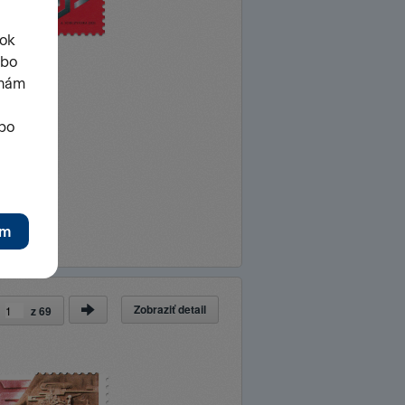
Zobraziť detail
a
z
69