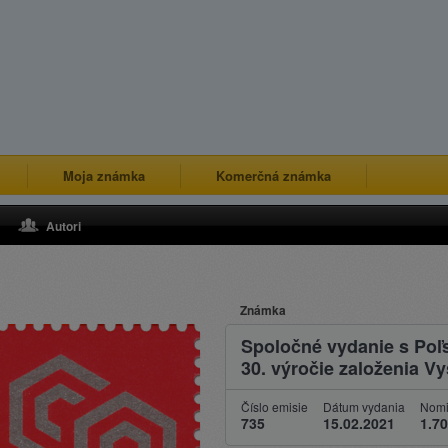
Moja známka
Komerčná známka
Autori
Známka
Spoločné vydanie s Po
30. výročie založenia V
Číslo emisie
Dátum vydania
Nomi
735
15.02.2021
1.70