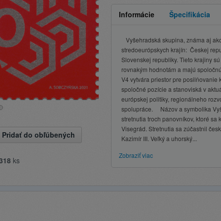
Informácie
Špecifikácia
Vyšehradská skupina, známa aj ako
stredoeurópskych krajín: Českej repu
Slovenskej republiky. Tieto krajiny s
rovnakým hodnotám a majú spoločnú h
V4 vytvára priestor pre posilňovanie
spoločné pozície a stanoviská v aktu
európskej politiky, regionálneho rozv
spolupráce. Názov a symbolika Vyš
stretnutia troch panovníkov, ktoré s
Visegrád. Stretnutia sa zúčastnil čes
Pridať do obľúbených
Kazimír III. Veľký a uhorský...
Zobraziť viac
318
ks