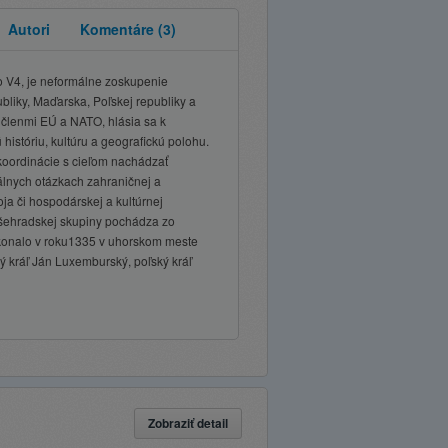
Autori
Komentáre
(3)
 V4, je neformálne zoskupenie
bliky, Maďarska, Poľskej republiky a
ú členmi EÚ a NATO, hlásia sa k
istóriu, kultúru a geografickú polohu.
 koordinácie s cieľom nachádzať
álnych otázkach zahraničnej a
oja či hospodárskej a kultúrnej
ehradskej skupiny pochádza zo
a konalo v roku1335 v uhorskom meste
ký kráľ Ján Luxemburský, poľský kráľ
Zobraziť detail