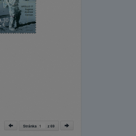
Stránka
z
69