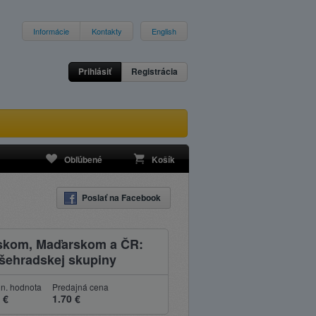
Informácie
Kontakty
English
Prihlásiť
Registrácia
Obľúbené
Košík
Poslať na Facebook
ľskom, Maďarskom a ČR:
yšehradskej skupiny
n. hodnota
Predajná cena
 €
1.70 €