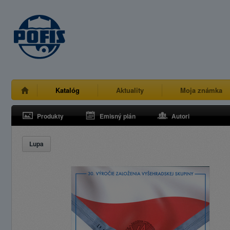
Katalóg
Aktuality
Moja známka
Produkty
Emisný plán
Autori
Lupa