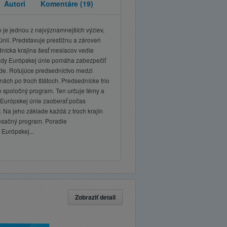
Autori
Komentáre
(19)
 je jednou z najvýznamnejších výziev,
únii. Predstavuje prestížnu a zároveň
dnícka krajina šesť mesiacov vedie
ady Európskej únie pomáha zabezpečiť
ade. Rotujúce predsedníctvo medzi
nách po troch štátoch. Predsednícke trio
e spoločný program. Ten určuje témy a
 Európskej únie zaoberať počas
 Na jeho základe každá z troch krajín
esačný program. Poradie
 Európskej...
Zobraziť detail