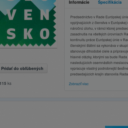
Informácie
Špecifikácia
Predsedníctvo v Rade Európskej únie
vyplývajúcich z členstva v Európskej 
náročnú úlohu, v rámci ktorej predse
zasadnutia na všetkých úrovniach R
kontinuitu práce Európskej únie v R
členskými štátmi sa vykonáva v skupi
stanovuje dlhodobé ciele a pripravuj
hlavné otázky, ktorými sa bude Rada
nasledujúcich osemnástich mesiacov.
Pridať do obľúbených
vypracuje vlastný podrobnejší šesťm
predsedajúcich krajín stanovila Rada
115
ks
Zobraziť viac