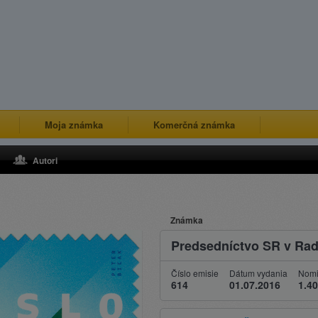
Moja známka
Komerčná známka
Autori
Známka
Predsedníctvo SR v Rad
Číslo emisie
Dátum vydania
Nomi
614
01.07.2016
1.40