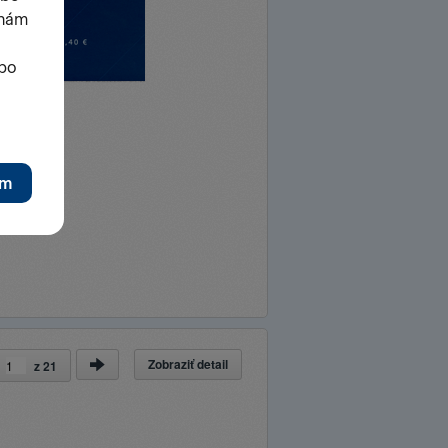
Zobraziť detail
a
z
21