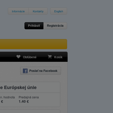
Informácie
Kontakty
English
Prihlásiť
Registrácia
Obľúbené
Košík
Poslať na Facebook
e Európskej únie
n. hodnota
Predajná cena
 €
1.40 €