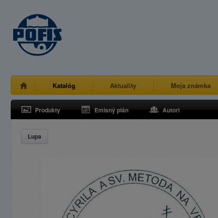
Katalóg
Aktuality
Moja známka
Produkty
Emisný plán
Autori
Lupa