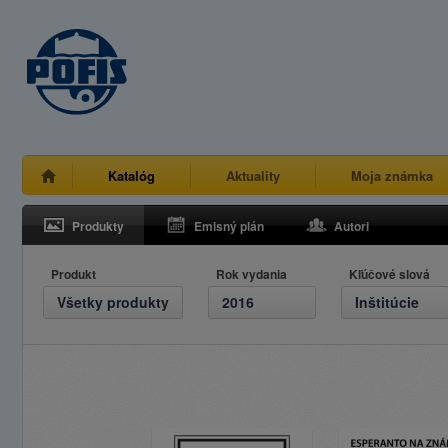
Katalóg
Aktuality
Moja známka
Produkty
Emisný plán
Autori
Produkt
Rok vydania
Kľúčové slová
Všetky produkty
2016
Inštitúcie