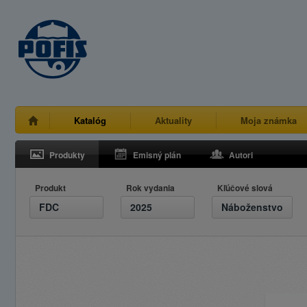
Katalóg
Aktuality
Moja známka
Produkty
Emisný plán
Autori
Produkt
Rok vydania
Kľúčové slová
FDC
2025
Náboženstvo