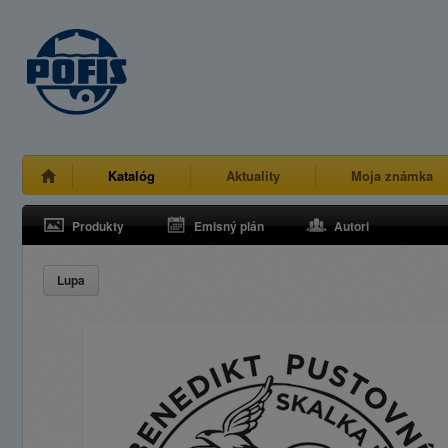
Katalóg
Aktuality
Moja známka
Produkty
Emisný plán
Autori
Lupa