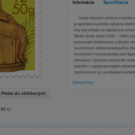
Informácie
Špecifikácia
Cesty naivných umelcov k tvorbe sú 
je spontánna potreba výtvarne stvárni
sny, bez ohľadu na všeobecne uzná
Štefan Siváň starší (1906 – 1995) za
prenosných betlehemov, s ktorými ch
novoročnom období koledovať po Slov
život prežil v hornooravskej obci Babí
námetovo i výrazovo rozmanité, rezb
jedného z najvýznamnejších slovensk
zarezonovalo aj v európskom kontex
Zobraziť viac
Pridať do obľúbených
e
89
ks