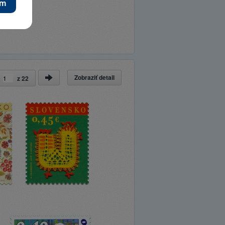
Zobraziť detail
a
z
22