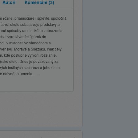
Autori
Komentáre
(2)
rôzne, priamočiare i spletité, spoločná
ť svet okolo seba, svoje predstavy a
vané spôsoby umeleckého zobrazenia.
čínal vyrezávaním figúrok do
odil v mladosti vo vianočnom a
ensku, Morave a Sliezsku. Inak celý
n, kde postupne vytvoril rozsiahle,
árske dielo. Dnes je považovaný za
ých insitných sochárov a jeho dielo
te naivného umenia. ...