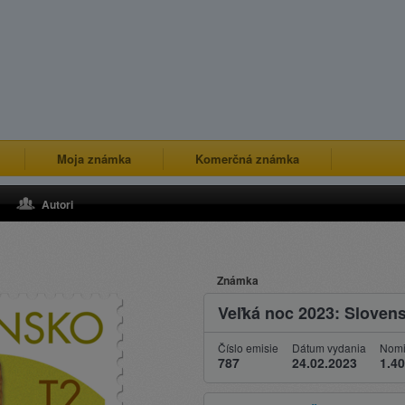
Moja známka
Komerčná známka
Autori
Známka
Veľká noc 2023: Sloven
Číslo emisie
Dátum vydania
Nomi
787
24.02.2023
1.40