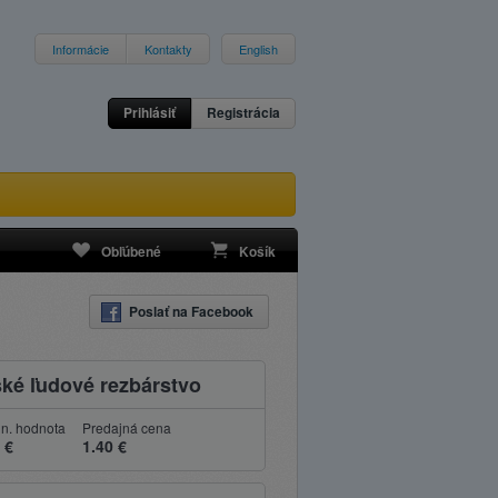
Informácie
Kontakty
English
Prihlásiť
Registrácia
Obľúbené
Košík
Poslať na Facebook
ské ľudové rezbárstvo
n. hodnota
Predajná cena
 €
1.40 €