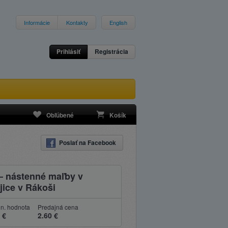
Informácie
Kontakty
English
Prihlásiť
Registrácia
Obľúbené
Košík
Poslať na Facebook
– nástenné maľby v
jice v Rákoši
n. hodnota
Predajná cena
 €
2.60 €