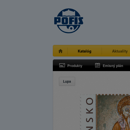
Katalóg
Aktuality
Produkty
Emisný plán
Lupa