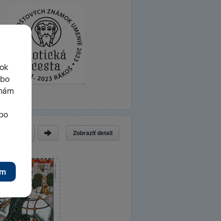
Zobraziť detail
a
z
23