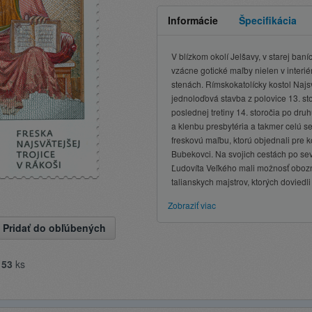
Informácie
Špecifikácia
V blízkom okolí Jelšavy, v starej baníc
vzácne gotické maľby nielen v interiér
stenách. Rímskokatolícky kostol Najsv
jednoloďová stavba z polovice 13. s
poslednej tretiny 14. storočia po dru
a klenbu presbytéria a takmer celú se
freskovú maľbu, ktorú objednali pre k
Bubekovci. Na svojich cestách po se
Ľudovíta Veľkého mali možnosť obozn
talianskych majstrov, ktorých doviedli
Zobraziť viac
Pridať do obľúbených
e
53
ks