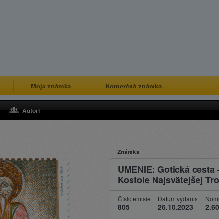
Moja známka
Komerčná známka
Autori
Známka
UMENIE: Gotická cesta 
Kostole Najsvätejšej Tro
Číslo emisie
Dátum vydania
Nomi
805
26.10.2023
2.60