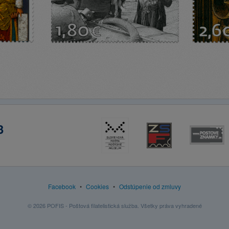
3
Facebook
•
Cookies
•
Odstúpenie od zmluvy
© 2026 POFIS - Poštová filatelistická služba. Všetky práva vyhradené