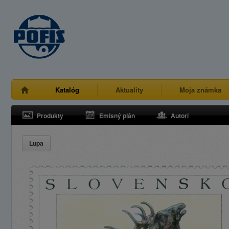
Katalóg
Aktuality
Moja známka
Produkty
Emisný plán
Autori
Lupa