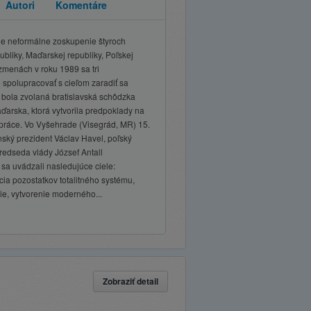
Autori
Komentáre
je neformálne zoskupenie štyroch
ubliky, Maďarskej republiky, Poľskej
 zmenách v roku 1989 sa tri
 spolupracovať s cieľom zaradiť sa
 bola zvolaná bratislavská schôdzka
ďarska, ktorá vytvorila predpoklady na
lupráce. Vo Vyšehrade (Visegrád, MR) 15.
ský prezident Václav Havel, poľský
edseda vlády József Antall
 sa uvádzali nasledujúce ciele:
cia pozostatkov totalitného systému,
e, vytvorenie moderného...
Zobraziť detail