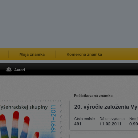
Moja známka
Komerčná známka
Autori
Pečiatkovaná známka
20. výročie založenia V
Číslo emisie
Dátum vydania
Nomi
491
11.02.2011
0.90