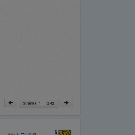
Stránka
z
42