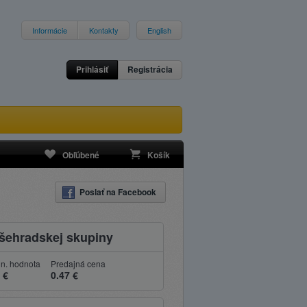
Informácie
Kontakty
English
Prihlásiť
Registrácia
Obľúbené
Košík
Poslať na Facebook
yšehradskej skupiny
n. hodnota
Predajná cena
 €
0.47 €