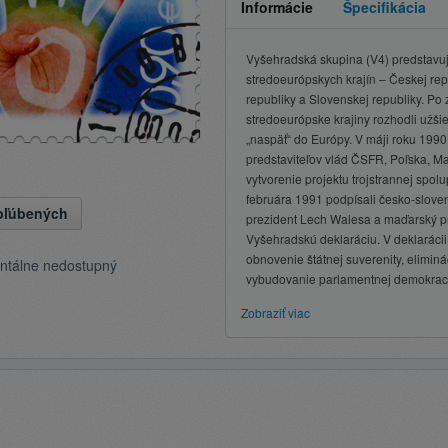
Informácie
Špecifikácia
Vyšehradská skupina (V4) predstavu
stredoeurópskych krajín – Českej rep
republiky a Slovenskej republiky. Po
stredoeurópske krajiny rozhodli užšie
„naspäť“ do Európy. V máji roku 1990
predstaviteľov vlád ČSFR, Poľska, Ma
vytvorenie projektu trojstrannej spo
februára 1991 podpísali česko-sloven
obľúbených
prezident Lech Walesa a maďarský pr
Vyšehradskú deklaráciu. V deklarácii
obnovenie štátnej suverenity, eliminá
ntálne nedostupný
vybudovanie parlamentnej demokraci
Zobraziť viac