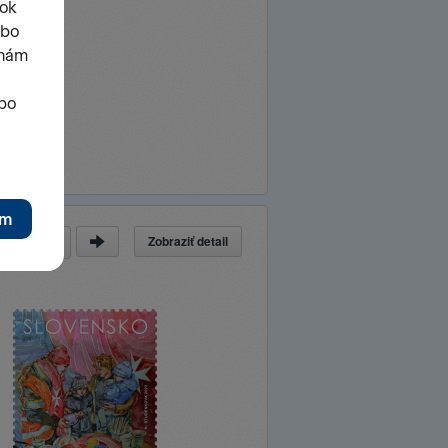
Zobraziť detail
a
z
42