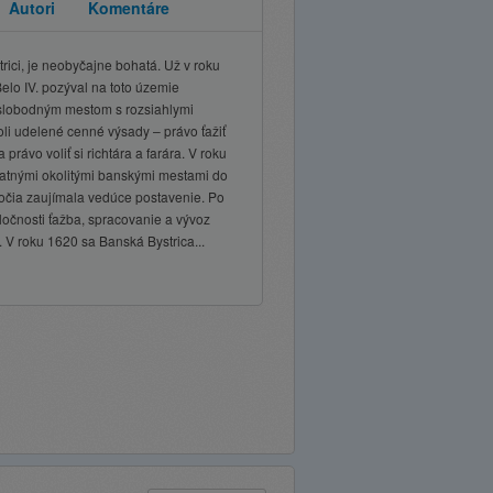
Autori
Komentáre
trici, je neobyčajne bohatá. Už v roku
elo IV. pozýval na toto územie
a slobodným mestom s rozsiahlymi
oli udelené cenné výsady – právo ťažiť
právo voliť si richtára a farára. V roku
tatnými okolitými banskými mestami do
ročia zaujímala vedúce postavenie. Po
ločnosti ťažba, spracovanie a vývoz
. V roku 1620 sa Banská Bystrica...