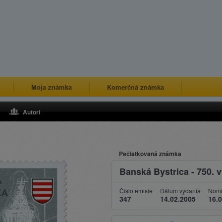
Moja známka
Komerčná známka
Autori
Pečiatkovaná známka
Banská Bystrica - 750. 
Číslo emisie
Dátum vydania
Nomi
347
14.02.2005
16.