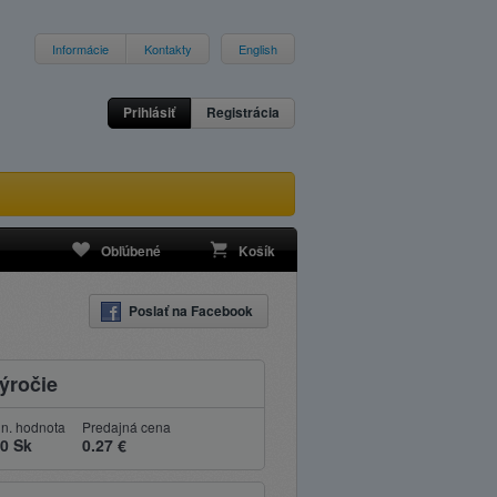
Informácie
Kontakty
English
Prihlásiť
Registrácia
Obľúbené
Košík
Poslať na Facebook
výročie
n. hodnota
Predajná cena
00 Sk
0.27 €