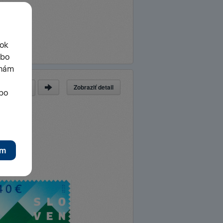
Zobraziť detail
a
z
42