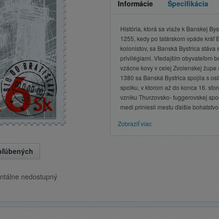
Informácie
Špecifikácia
História, ktorá sa viaže k Banskej Bys
1255, kedy po tatárskom vpáde kráľ B
kolonistov, sa Banská Bystrica stáv
privilégiami. Vtedajším obyvateľom b
vzácne kovy v celej Zvolenskej župe a 
1380 sa Banská Bystrica spojila s os
spolku, v ktorom až do konca 16. sto
vzniku Thurzovsko- fuggerovskej spo
medi priniesli mestu ďalšie bohatstvo
Zobraziť viac
obľúbených
ntálne nedostupný