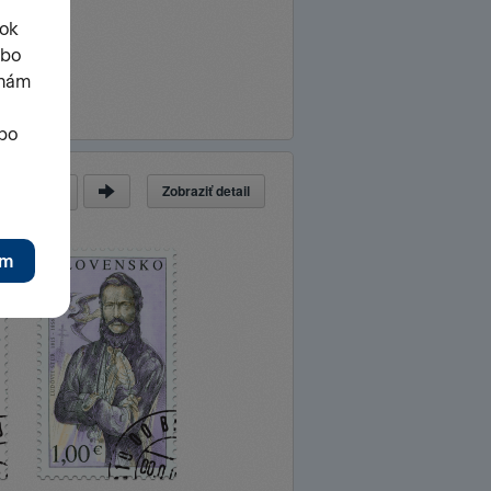
Zobraziť detail
a
z
79