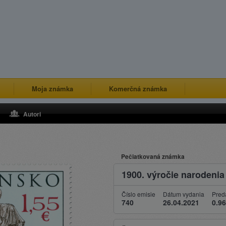
Moja známka
Komerčná známka
Autori
Pečiatkovaná známka
1900. výročie narodenia
Číslo emisie
Dátum vydania
Pred
740
26.04.2021
0.96