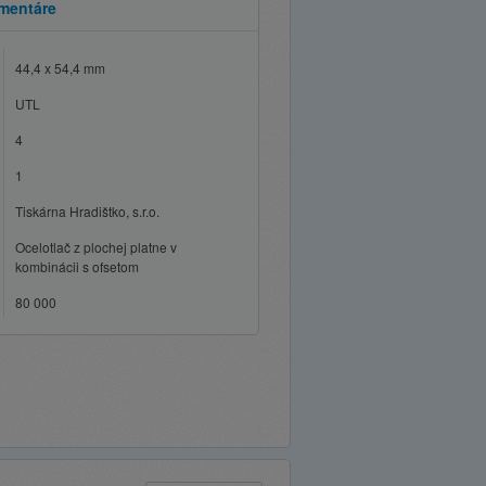
mentáre
44,4 x 54,4 mm
UTL
4
1
Tiskárna Hradištko, s.r.o.
Ocelotlač z plochej platne v
kombinácii s ofsetom
80 000