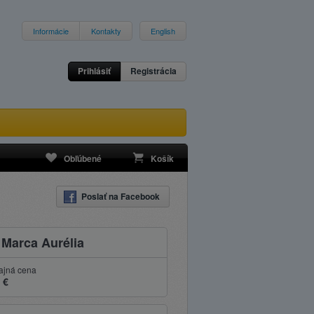
Informácie
Kontakty
English
Prihlásiť
Registrácia
Obľúbené
Košík
Poslať na Facebook
 Marca Aurélia
ajná cena
 €