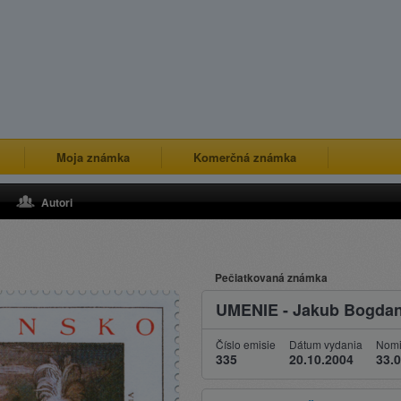
Moja známka
Komerčná známka
Autori
Pečiatkovaná známka
UMENIE - Jakub Bogdan
Číslo emisie
Dátum vydania
Nomi
335
20.10.2004
33.