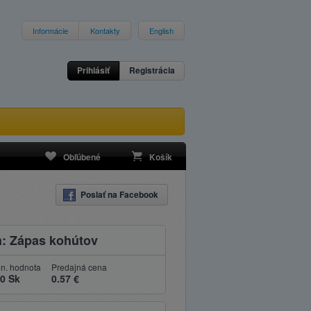
Informácie
Kontakty
English
Prihlásiť
Registrácia
Obľúbené
Košík
Poslať na Facebook
: Zápas kohútov
n. hodnota
Predajná cena
00 Sk
0.57 €