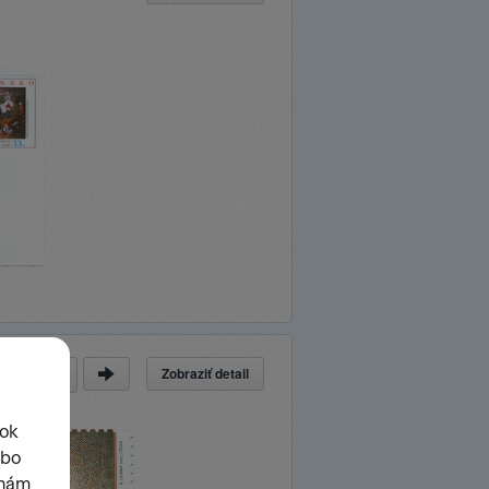
Zobraziť detail
a
z
36