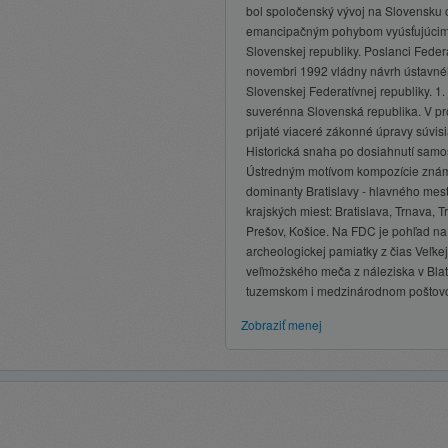
bol spoločenský vývoj na Slovensku
emancipačným pohybom vyúsťujúcim 
Slovenskej republiky. Poslanci Feder
novembri 1992 vládny návrh ústavné
Slovenskej Federatívnej republiky. 1
suverénna Slovenská republika. V pr
prijaté viaceré zákonné úpravy súvis
Historická snaha po dosiahnutí samos
Ústredným motívom kompozície známk
dominanty Bratislavy - hlavného mes
krajských miest: Bratislava, Trnava, Tr
Prešov, Košice. Na FDC je pohľad na
archeologickej pamiatky z čias Veľk
veľmožského meča z náleziska v Blatn
tuzemskom i medzinárodnom poštovom
Zobraziť menej