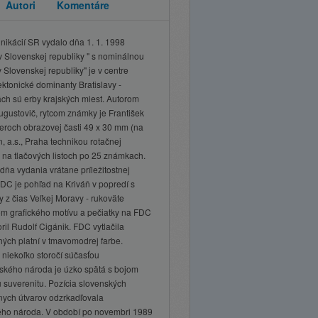
Autori
Komentáre
unikácií SR vydalo dňa 1. 1. 1998
v Slovenskej republiky " s nominálnou
Slovenskej republiky" je v centre
ktonické dominanty Bratislavy -
ch sú erby krajských miest. Autorom
ugustovič, rytcom známky je František
roch obrazovej časti 49 x 30 mm (na
in, a.s., Praha technikou rotačnej
u na tlačových listoch po 25 známkach.
ňa vydania vrátane príležitostnej
FDC je pohľad na Kriváň v popredí s
 z čias Veľkej Moravy - rukoväte
m grafického motívu a pečiatky na FDC
ril Rudolf Cigánik. FDC vytlačila
hých platní v tmavomodrej farbe.
niekoľko storočí súčasťou
nského národa je úzko spätá s bojom
u suverenitu. Pozícia slovenských
tnych útvarov odzrkadľovala
ého národa. V období po novembri 1989