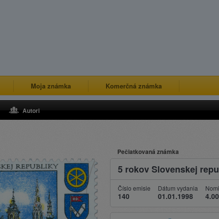
Moja známka
Komerčná známka
Autori
Pečiatkovaná známka
5 rokov Slovenskej repu
Číslo emisie
Dátum vydania
Nomi
140
01.01.1998
4.00