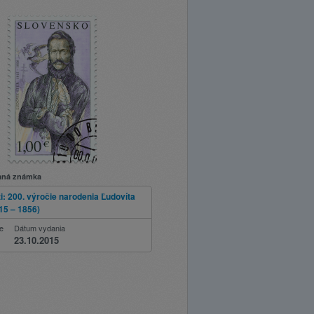
aná známka
: 200. výročie narodenia Ľudovíta
15 – 1856)
ie
Dátum vydania
23.10.2015