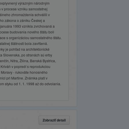
 ovplyvnený výrazným národným
v procese vzniku samostatnej
álneho zhromaždenia schválili v
ho zákona o zániku Českej a
. januára 1993 vznikla zvrchovaná a
ocese budovania nového štátu boli
iace s organizáciou samostatného štátu.
tatnej štátnosti bola zavŕšená.
y je pohľad na architektonické
ta Slovenska, po stranách sú erby
enčín, Nitra, Žilina, Banská Bystrica,
 Kriváň v popredí s reprodukciou
ej Moravy - rukoväte honosného
ici pri Martine. Známka platí v
 styku od 1. 1. 1998 až do odvolania.
Zobraziť detail