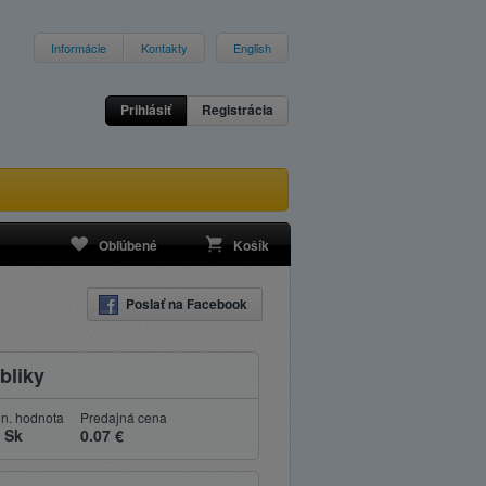
Informácie
Kontakty
English
Prihlásiť
Registrácia
Obľúbené
Košík
Poslať na Facebook
bliky
n. hodnota
Predajná cena
 Sk
0.07 €