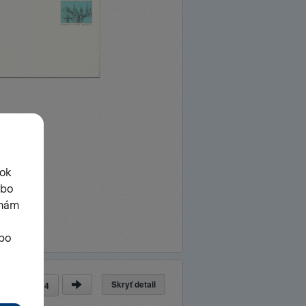
Skryť detail
nka
z
24