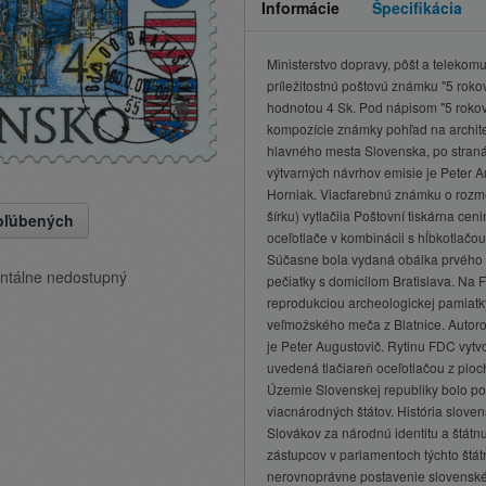
Informácie
Špecifikácia
Ministerstvo dopravy, pôšt a telekom
príležitostnú poštovú známku "5 roko
hodnotou 4 Sk. Pod nápisom "5 rokov 
kompozície známky pohľad na archite
hlavného mesta Slovenska, po straná
výtvarných návrhov emisie je Peter A
Horniak. Viacfarebnú známku o rozme
šírku) vytlačila Poštovní tiskárna cen
obľúbených
oceľotlače v kombinácii s hĺbkotlačo
Súčasne bola vydaná obálka prvého d
ntálne nedostupný
pečiatky s domicilom Bratislava. Na 
reprodukciou archeologickej pamiatky
veľmožského meča z Blatnice. Autoro
je Peter Augustovič. Rytinu FDC vytvo
uvedená tlačiareň oceľotlačou z ploc
Územie Slovenskej republiky bolo po 
viacnárodných štátov. História slove
Slovákov za národnú identitu a štátn
zástupcov v parlamentoch týchto štá
nerovnoprávne postavenie slovensk