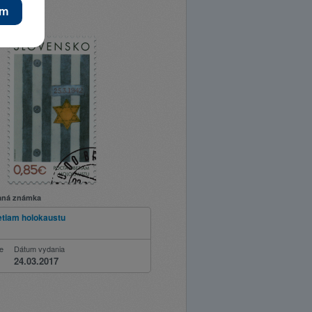
aná známka
etiam holokaustu
ie
Dátum vydania
24.03.2017