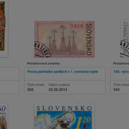
Pečiatkovaná známka
Pečiatkov
Pocta pamiatke padlých v 1. svetovej vojne
150. výro
Číslo emisie
Dátum vydania
Číslo emis
565
02.06.2014
544