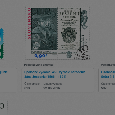
Pečiatkovaná známka
Pečiatkov
 únie
Spoločné vydanie: 450. výročie narodenia
Osobnosti
Jána Jessenia (1566 – 1621)
Štúra (18
Číslo emisie
Dátum vydania
Číslo emis
613
22.06.2016
597