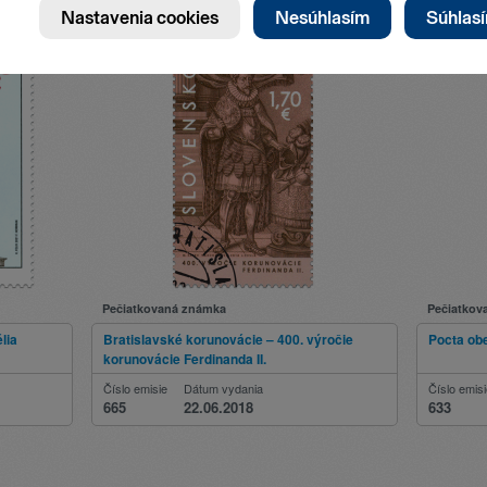
Pečiatkovaná známka
Pečiatkov
lia
Bratislavské korunovácie – 400. výročie
Pocta ob
korunovácie Ferdinanda II.
Číslo emisie
Dátum vydania
Číslo emis
665
22.06.2018
633