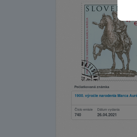
Pečiatkovaná známka
1900. výročie narodenia Marca Auré
Číslo emisie
Dátum vydania
740
26.04.2021