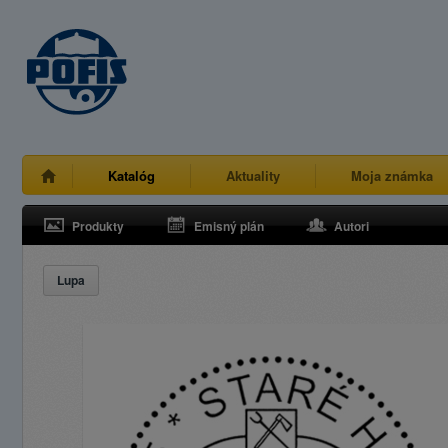
Katalóg
Aktuality
Moja známka
Produkty
Emisný plán
Autori
Lupa