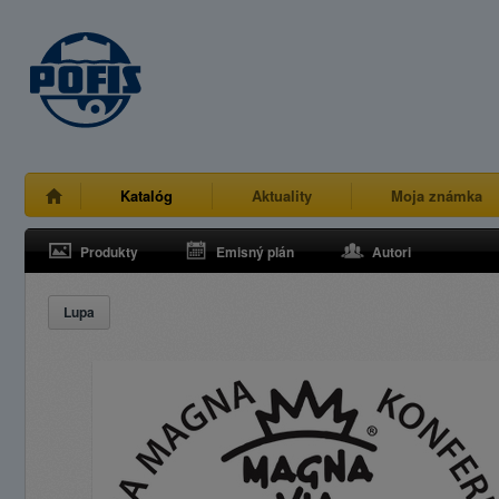
Katalóg
Aktuality
Moja známka
Produkty
Emisný plán
Autori
Lupa