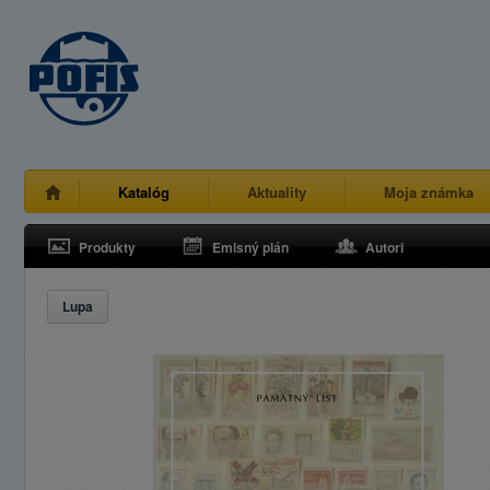
Katalóg
Aktuality
Moja známka
Produkty
Emisný plán
Autori
Lupa