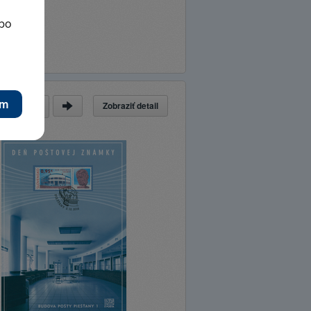
Zobraziť detail
a
z
46