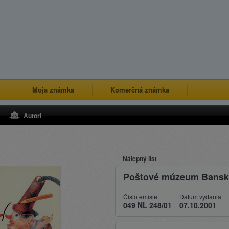
Moja známka
Komerčná známka
Autori
Nálepný list
Poštové múzeum Banská
Číslo emisie
Dátum vydania
049 NL 248/01
07.10.2001