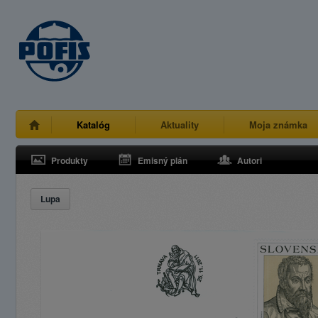
Katalóg
Aktuality
Moja známka
Produkty
Emisný plán
Autori
Lupa