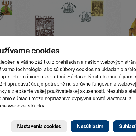
FDC
FDC
o a
Veľká noc 2025: Sakrálne motívy historických
Veľká no
rukopisov Verejnej knižnice Jána Bocatia v
Košiciach
Číslo emisie
Dátum vydania
Číslo emis
FDC 839
21.02.2025
FDC 787