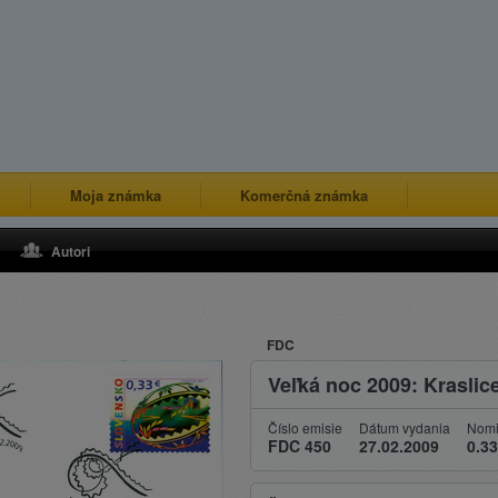
Moja známka
Komerčná známka
Autori
FDC
Veľká noc 2009: Kraslic
Číslo emisie
Dátum vydania
Nomi
FDC 450
27.02.2009
0.33