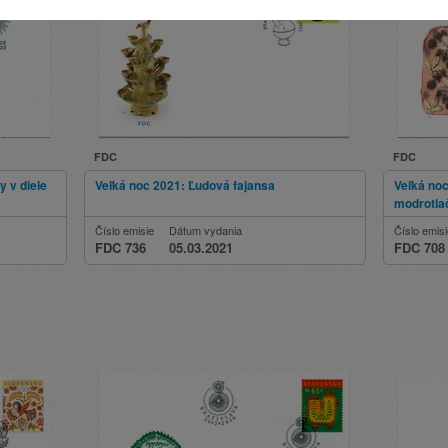
FDC
FDC
y v diele
Veľká noc 2021: Ľudová fajansa
Veľká noc
modrotla
Číslo emisie
Dátum vydania
Číslo emis
FDC 736
05.03.2021
FDC 708