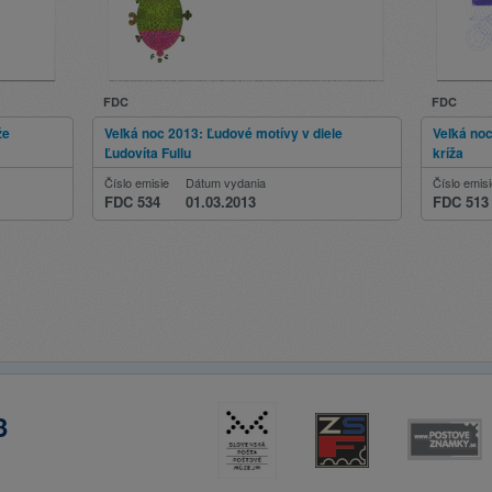
FDC
FDC
že
Veľká noc 2013: Ľudové motívy v diele
Veľká no
Ľudovíta Fullu
kríža
Číslo emisie
Dátum vydania
Číslo emis
FDC 534
01.03.2013
FDC 513
3