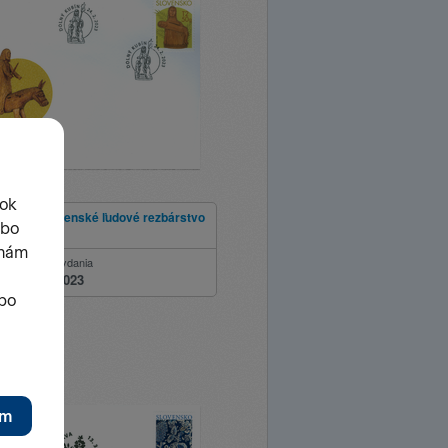
c 2023: Slovenské ľudové rezbárstvo
ie
Dátum vydania
24.02.2023