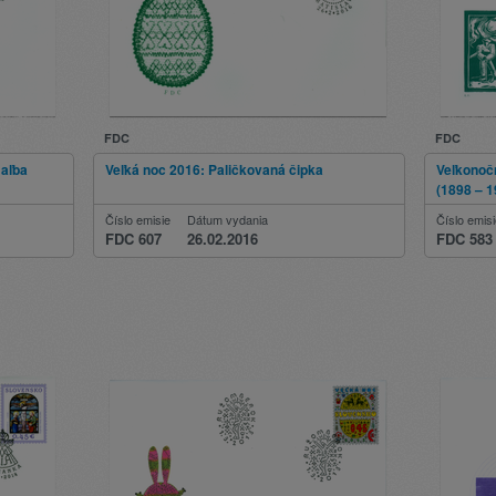
FDC
FDC
maľba
Veľká noc 2016: Paličkovaná čipka
Veľkonočn
(1898 – 1
Číslo emisie
Dátum vydania
Číslo emis
FDC 607
26.02.2016
FDC 583