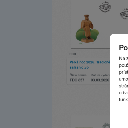
FDC
Veľká noc 2026: Tradičné ovčiarstv
salašníctvo
Číslo emisie
Dátum vydania
FDC 857
03.03.2026