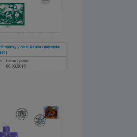
é motívy v diele Karola Ondreičku
961)
ie
Dátum vydania
06.03.2015