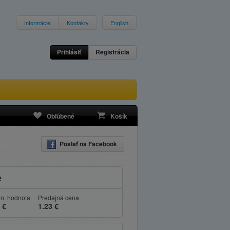
Informácie
Kontakty
English
Prihlásiť
Registrácia
Obľúbené
Košík
Poslať na Facebook
e
n. hodnota
Predajná cena
 €
1.23 €