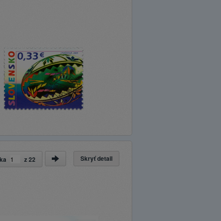
Skryť detail
nka
z
22