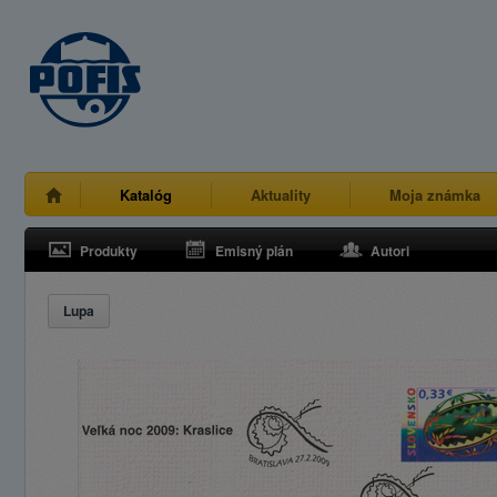
Katalóg
Aktuality
Moja známka
Produkty
Emisný plán
Autori
Lupa