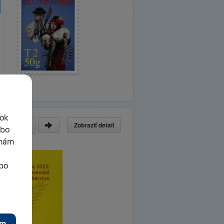
Zobraziť detail
a
z
51