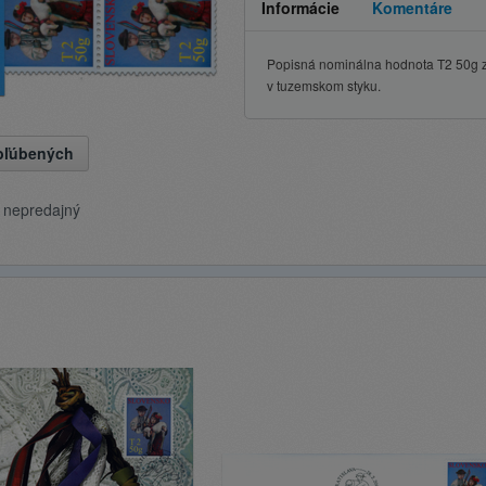
Informácie
Komentáre
Popisná nominálna hodnota T2 50g zod
v tuzemskom styku.
obľúbených
e nepredajný