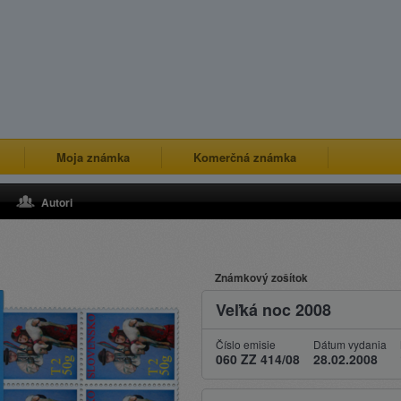
Moja známka
Komerčná známka
Autori
Známkový zošítok
Veľká noc 2008
Číslo emisie
Dátum vydania
060 ZZ 414/08
28.02.2008