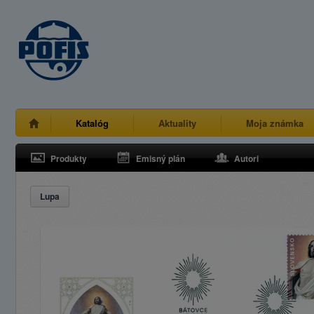
Katalóg
Aktuality
Moja známka
Produkty
Emisný plán
Autori
Lupa